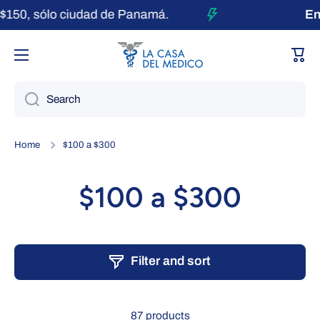
150, sólo ciudad de Panamá.
Env
Skip to content
Cart
Search
Home
$100 a $300
$100 a $300
Filter and sort
87 products