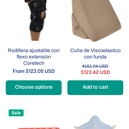
Rodillera ajustable con
Cuña de Viscoelastico
flexo extensión
con funda
Coretech
$151.94 USD
From $123.05 USD
$123.42 USD
Choose options
Add to cart
Sale