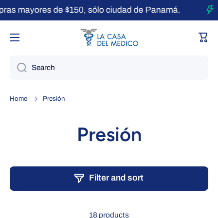
as mayores de $150, sólo ciudad de Panamá.
Skip to content
Cart
Search
Home
Presión
Presión
Filter and sort
18 products