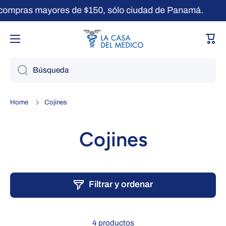
compras mayores de $150, sólo ciudad de Panamá.
Ir directamente al contenido
Carri
Búsqueda
Home
Cojines
Cojines
Filtrar y ordenar
4 productos