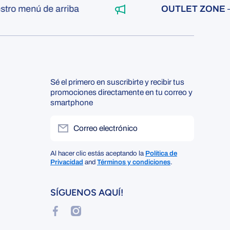
ro menú de arriba
OUTLET ZONE
— V
Sé el primero en suscribirte y recibir tus
promociones directamente en tu correo y
smartphone
Correo electrónico
Al hacer clic estás aceptando la
Política de
Privacidad
and
Términos y condiciones
.
SÍGUENOS AQUÍ!
facebookcom/lacasadelmedicoP
instagramcom/lacasadelmedico/