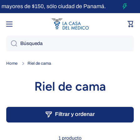
mayores de $150, sólo ciudad de Panamá.
Ir directamente al contenido
Carri
Búsqueda
Home
Riel de cama
Riel de cama
Filtrar y ordenar
1 producto