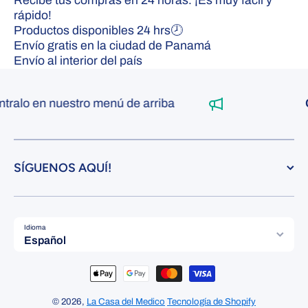
Recibe tus compras en 24 horas. ¡Es muy fácil y
rápido!
Productos disponibles 24 hrs🕗
Envío gratis en la ciudad de Panamá
Envío al interior del país
ntralo en nuestro menú de arriba
O
SÍGUENOS AQUÍ!
Idioma
Español
Formas de pago
© 2026,
La Casa del Medico
Tecnología de Shopify