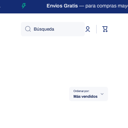
Envios Gratis
— para compras mayor
Iniciar
Carrito
Búsqueda
sesión
Ordenar por:
Más vendidos