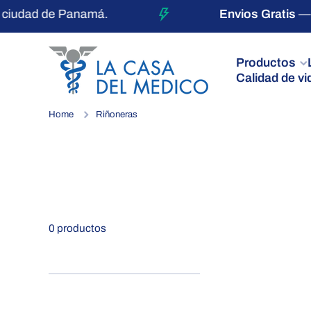
 ciudad de Panamá.
Envios Gratis
— p
Ir directamente al contenido
Productos
Calidad de vi
Home
Riñoneras
0 productos