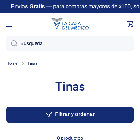
Envios Gratis
— para compras mayores de $150, só
Ir directamente al contenido
Carri
Búsqueda
Home
Tinas
Tinas
Filtrar y ordenar
0 productos