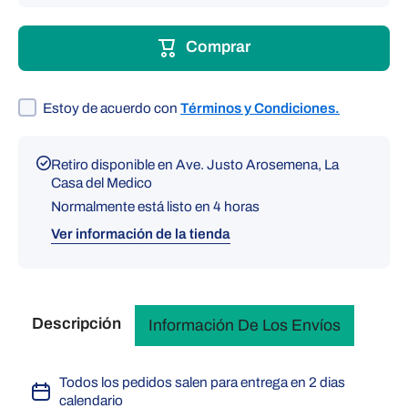
para
para
Brace de
Brace de
muñeca
muñeca
Comprar
acolchado
acolchad
universal
universal
Estoy de acuerdo con
Términos y Condiciones.
Retiro disponible en
Ave. Justo Arosemena, La
Casa del Medico
Normalmente está listo en 4 horas
Ver información de la tienda
Descripción
Información De Los Envíos
Todos los pedidos salen para entrega en 2 dias
calendario