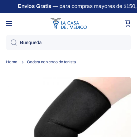
Envios Gratis
— para compras mayores de $150, 
Ir directamente al contenido
Carri
Búsqueda
Home
Codera con codo de tenista
Ir directamente a la información del producto