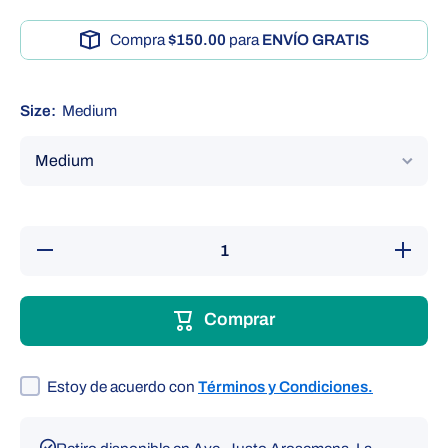
Compra
$150.00
para
ENVÍO GRATIS
Size:
Medium
Reducir
Aumentar
cantidad
cantidad
para
para
Codera
Codera
con
con codo
Comprar
codo de
de
tenista
tenista
Estoy de acuerdo con
Términos y Condiciones.