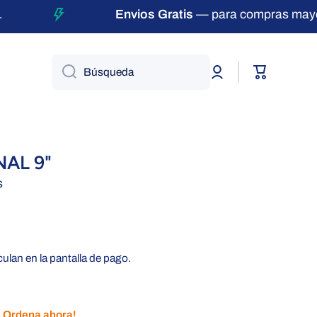
Envios Gratis
— para compras mayores
Iniciar
Carrito
Búsqueda
sesión
AL 9"
s
culan en la pantalla de pago.
. Ordena ahora!