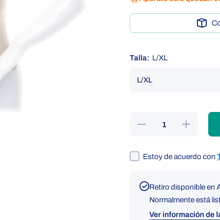
C
Talla:
L/XL
dal
dal
dal
Reducir
Aumentar
cantidad
cantidad
para FAJA
para FAJA
ABDOMINAL
ABDOMINAL
9&quot;
9&quot;
Estoy de acuerdo con
Retiro disponible en
Normalmente está lis
Ver información de l