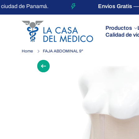
iudad de Panamá.
Envios Gratis
— par
Ir directamente al contenido
Productos
Calidad de vi
Home
FAJA ABDOMINAL 9"
Ir directamente a la información de