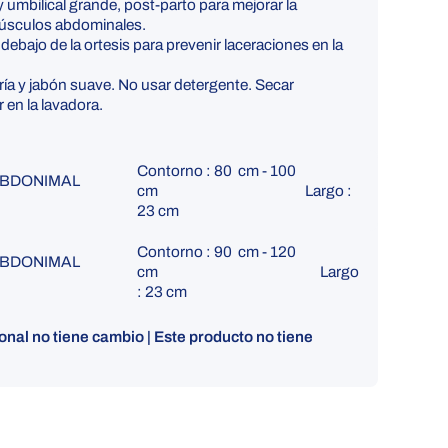
 y umbilical grande, post-parto para mejorar la
músculos abdominales.
debajo de la ortesis para prevenir laceraciones en la
ría y jabón suave. No usar detergente. Secar
r en la lavadora.
Contorno : 80 cm - 100
ABDONIMAL
cm Largo :
/M
23 cm
Contorno : 90 cm - 120
ABDONIMAL
cm Largo
/XL
: 23 cm
nal no tiene cambio | Este producto no tiene