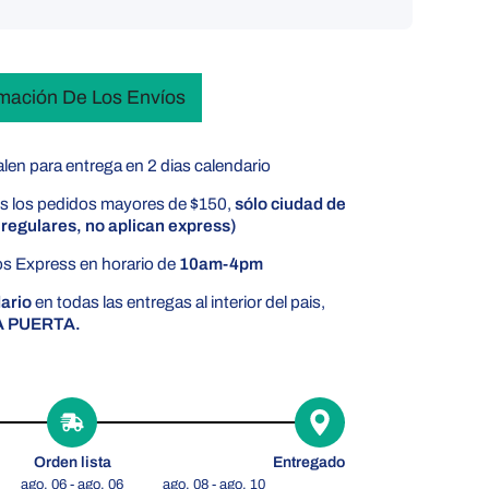
rmación De Los Envíos
len para entrega en 2 dias calendario
s los pedidos mayores de $150,
sólo ciudad de
regulares, no aplican express)
s Express en horario de
10am-4pm
dario
en todas las entregas al interior del pais,
A PUERTA.
Orden lista
Entregado
ago. 06 - ago. 06
ago. 08 - ago. 10