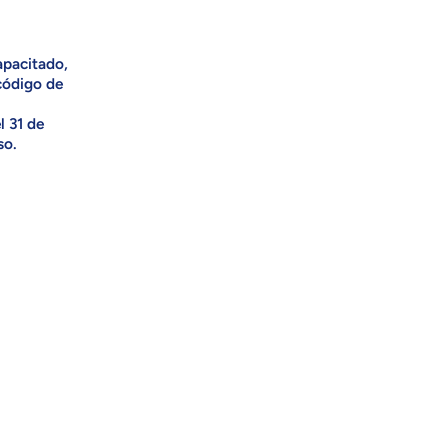
apacitado,
código de
l 31 de
so.