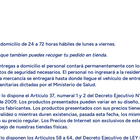
domicilio de 24 a 72 horas hábiles de lunes a viernes
.
que tambien puedes recoger tu pedido en tienda.
entregas a domicilio el personal contará permanentemente con lo
s de seguridad necesarios. El personal no ingresará a la residen
la mercancía se entregará hasta donde llegue el vehículo de entr
nitarias dictadas por el Ministerio de Salud.
lo dispone el Artículo 37, numeral 1 y 2 del Decreto Ejecutivo 
de 2009. Los productos presentados pueden variar en su diseño,
los fabricantes. Los productos presentados con sus precios tien
validez o mientras duren existencias, pasada esta fecha, los mis
 su precio regular. Los Precios de Internet son exclusivos de est
pejo de nuestras tiendas físicas.
lo disponen los Artículos 58 a 64, del Decreto Ejecutivo de LEY