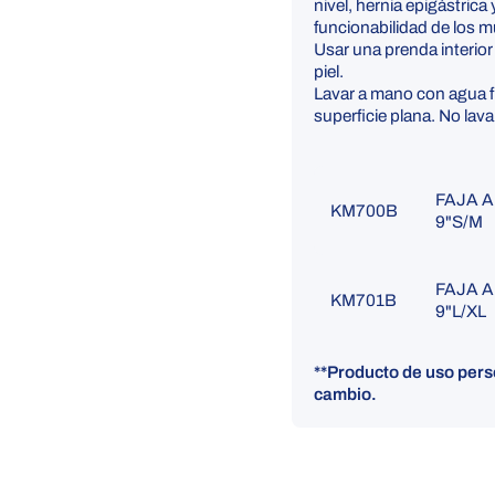
nivel, hernia epigástrica
funcionabilidad de los 
Usar una prenda interior 
piel.
Lavar a mano con agua f
superficie plana. No lava
FAJA 
KM700B
9"S
FAJA 
KM701B
9"L
**Producto de uso perso
cambio.