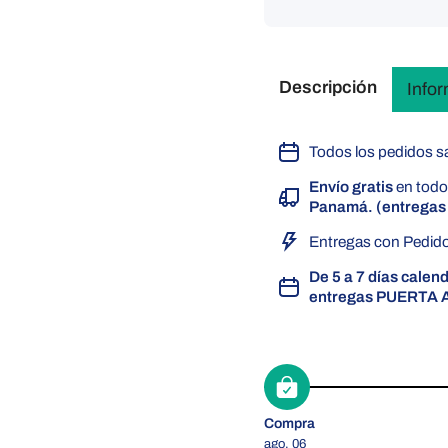
Descripción
Info
Todos los pedidos sa
Envío gratis
en todo
Panamá. (entregas 
Entregas con Pedido
De 5 a 7 días calen
entregas PUERTA 
Compra
ago. 06