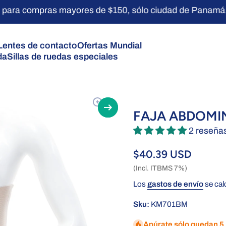
a compras mayores de $150, sólo ciudad de Panamá.
Lentes de contacto
Ofertas Mundial
da
Sillas de ruedas especiales
l producto
FAJA ABDOMIN
2 reseña
$40.39 USD
(Incl. ITBMS 7%)
Los
gastos de envío
se cal
Sku:
KM701BM
Apúrate sólo quedan 5