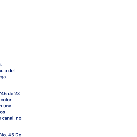
s
cia del
ega.
N°46 de 23
 color
en una
mos
e canal, no
 No. 45 De