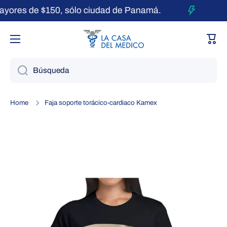
ores de $150, sólo ciudad de Panamá.
Ir directamente al contenido
Carri
Búsqueda
Home
Faja soporte torácico-cardiaco Kamex
Ir directamente a la información del producto