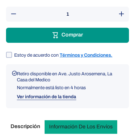
Reducir
Aumentar
cantidad
cantidad
para
para Faja
Faja
soporte
soporte
torácico-
Comprar
torácico-
cardiaco
cardiaco
Kamex
Kamex
Estoy de acuerdo con
Términos y Condiciones.
Retiro disponible en
Ave. Justo Arosemena, La
Casa del Medico
Normalmente está listo en 4 horas
Ver información de la tienda
Descripción
Información De Los Envíos