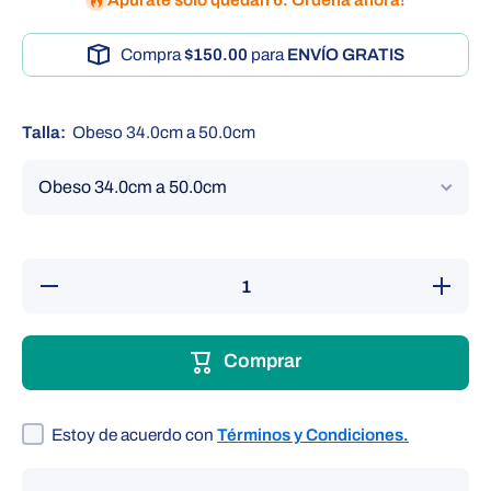
Compra
$150.00
para
ENVÍO GRATIS
Talla:
Obeso 34.0cm a 50.0cm
Reducir
Aumentar
cantidad
cantidad
para
para
MANGA
MANGA
DE
DE
Comprar
NYLON
NYLON
CON
CON
BOLSA
BOLSA
DE
DE
LATEX
LATEX
Estoy de acuerdo con
Términos y Condiciones.
DE 1
DE 1
TUBO
TUBO