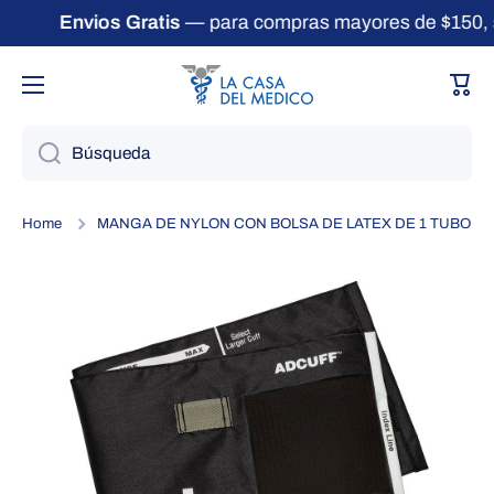
Envios Gratis
— para compras mayores de $150, s
Ir directamente al contenido
Carri
Búsqueda
Home
MANGA DE NYLON CON BOLSA DE LATEX DE 1 TUBO
Ir directamente a la información del producto