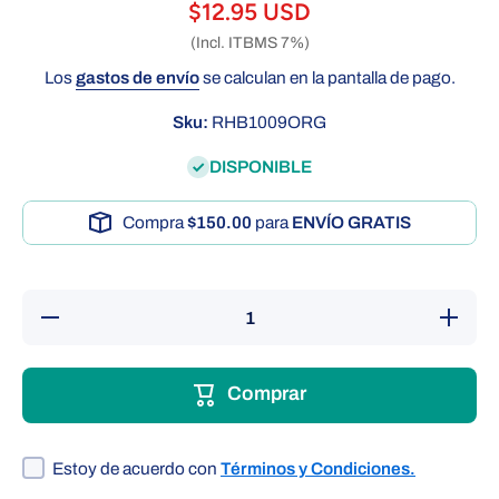
$12.95 USD
(Incl. ITBMS 7%)
Los
gastos de envío
se calculan en la pantalla de pago.
Sku:
RHB1009ORG
DISPONIBLE
Compra
$150.00
para
ENVÍO GRATIS
Reducir
Aumenta
cantidad
cantida
para
para
Masilla
Masilla
terapéutica,
terapéuti
Comprar
set de 2
set de 
piezas,
piezas,
color
color
naranja,
naranja
extra suave
extra sua
Estoy de acuerdo con
Términos y Condiciones.