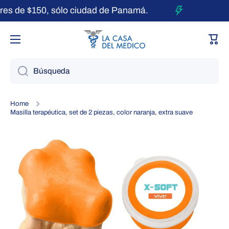
 de $150, sólo ciudad de Panamá.
Ir directamente al contenido
Carri
Búsqueda
Home
Masilla terapéutica, set de 2 piezas, color naranja, extra suave
Ir directamente a la información del producto