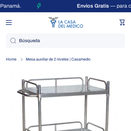
 Panamá.
Envios Gratis
— para co
Ir directamente al contenido
Carri
Búsqueda
Home
Mesa auxiliar de 2 niveles | Casamedic
Ir directamente a la información del producto