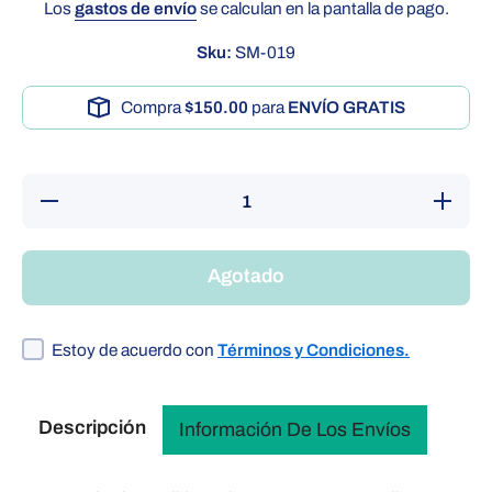
Los
gastos de envío
se calculan en la pantalla de pago.
Sku:
SM-019
Compra
$150.00
para
ENVÍO GRATIS
Reducir
Aumenta
cantidad
cantida
para Mesa
para Me
auxiliar de
auxiliar 
2 niveles |
2 niveles
Agotado
Casamedic
Casamed
Estoy de acuerdo con
Términos y Condiciones.
Descripción
Información De Los Envíos