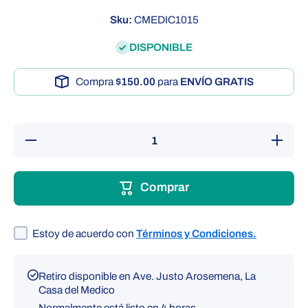
Sku:
CMEDIC1015
DISPONIBLE
Compra
$150.00
para
ENVÍO GRATIS
Reducir
Aumenta
cantidad
cantida
para Muleta
para Mule
Canadiense
Canadien
|
|
Comprar
CasaMedic
CasaMed
(par)
(par)
Estoy de acuerdo con
Términos y Condiciones.
Retiro disponible en
Ave. Justo Arosemena, La
Casa del Medico
Normalmente está listo en 4 horas