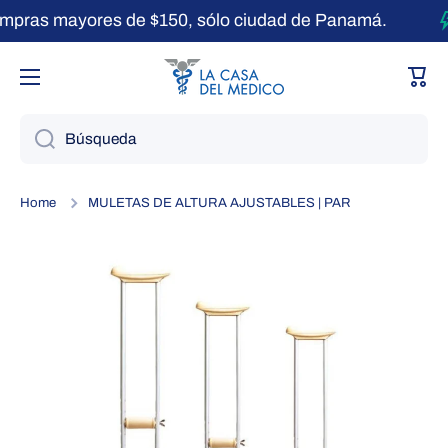
pras mayores de $150, sólo ciudad de Panamá.
Ir directamente al contenido
Carri
Búsqueda
Home
MULETAS DE ALTURA AJUSTABLES | PAR
Ir directamente a la información del producto