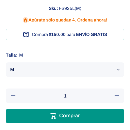
Sku:
FS925L(M)
Apúrate sólo quedan 4. Ordena ahora!
Compra
$150.00
para
ENVÍO GRATIS
Talla:
M
Reducir
Aument
cantidad para
cantidad
MULETAS DE
MULETA
ALTURA
ALTU
AJUSTABLES
AJUSTA
Comprar
| PAR
| PA