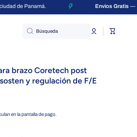
udad de Panamá.
Envios Gratis
— par
Iniciar
Carrito
Búsqueda
sesión
ra brazo Coretech post
sosten y regulación de F/E
culan en la pantalla de pago.