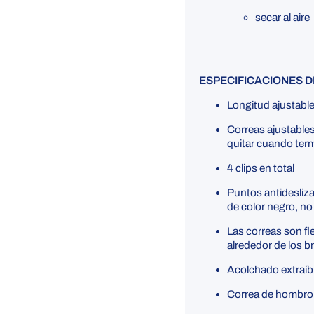
secar al aire
ESPECIFICACIONES 
Longitud ajustabl
Correas ajustables
quitar cuando ter
4 clips en total
Puntos antidesliza
de color negro, n
Las correas son fl
alrededor de los b
Acolchado extraíble
Correa de hombro 