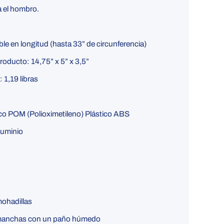
a el hombro.
ble en longitud (hasta 33” de circunferencia)
producto:
14,75” x 5” x 3,5”
o:
1,19 libras
co POM (Polioximetileno) Plástico ABS
Aluminio
mohadillas
 manchas con un paño húmedo