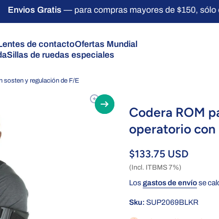
nvios Gratis
— para compras mayores de $150, sólo ci
Lentes de contacto
Ofertas Mundial
da
Sillas de ruedas especiales
 sosten y regulación de F/E
l producto
Codera ROM pa
operatorio con 
$133.75 USD
(Incl. ITBMS 7%)
Los
gastos de envío
se cal
Sku:
SUP2069BLKR