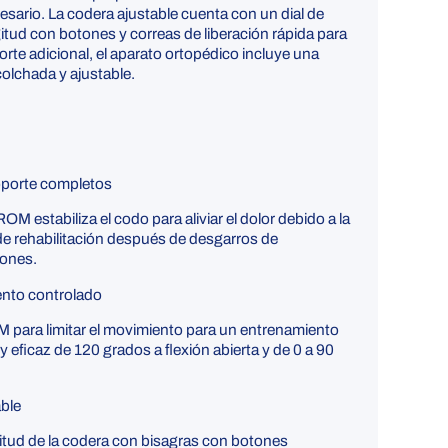
sario. La codera ajustable cuenta con un dial de
itud con botones y correas de liberación rápida para
porte adicional, el aparato ortopédico incluye una
olchada y ajustable.
soporte completos
M estabiliza el codo para aliviar el dolor debido a la
e de rehabilitación después de desgarros de
iones.
nto controlado
M para limitar el movimiento para un entrenamiento
y eficaz de 120 grados a flexión abierta y de 0 a 90
able
gitud de la codera con bisagras con botones