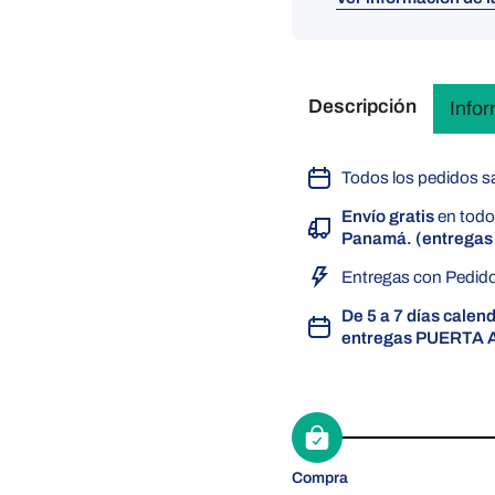
Descripción
Info
Todos los pedidos sa
Envío gratis
en todo
Panamá. (entregas 
Entregas con Pedido
De 5 a 7 días calen
entregas PUERTA 
Compra