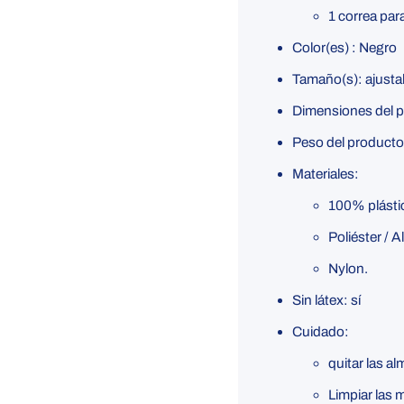
1 correa par
Color(es)
: Negro
Tamaño(s):
ajusta
Dimensiones del 
Peso del product
Materiales:
100% plásti
Poliéster / 
Nylon.
Sin látex:
sí
Cuidado:
quitar las al
Limpiar las