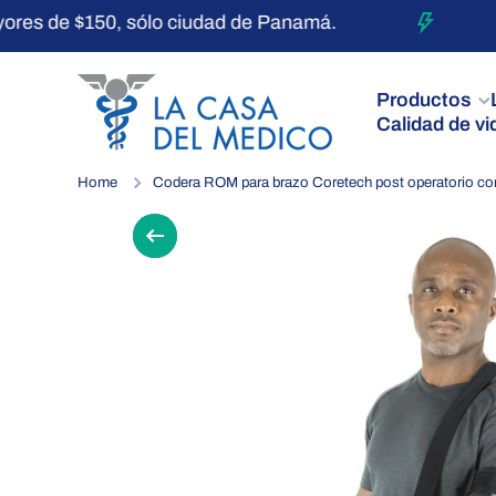
 de $150, sólo ciudad de Panamá.
E
Ir directamente al contenido
Productos
Calidad de vi
Home
Codera ROM para brazo Coretech post operatorio con
Ir directamente a la información de