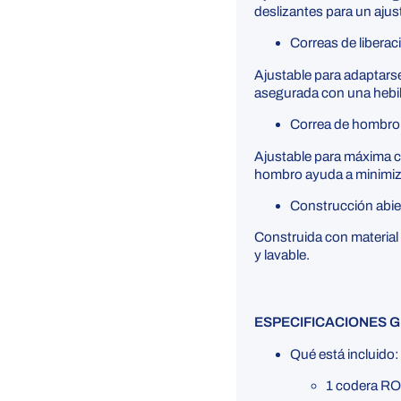
deslizantes para un ajus
Correas de liberac
Ajustable para adaptarse
asegurada con una hebilla
Correa de hombro 
Ajustable para máxima c
hombro ayuda a minimizar
Construcción abier
Construida con material
y lavable.
ESPECIFICACIONES 
Qué está incluido:
1 codera R