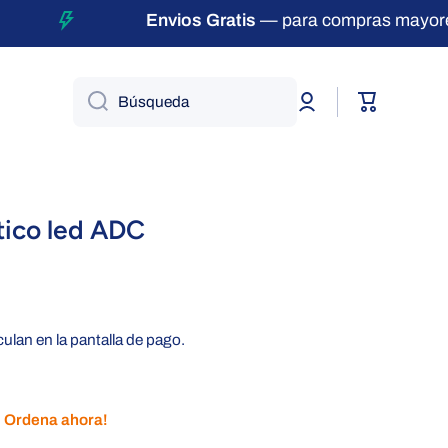
Envios Gratis
— para compras mayores d
Iniciar
Carrito
Búsqueda
sesión
tico led ADC
culan en la pantalla de pago.
. Ordena ahora!