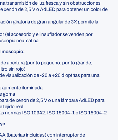
una transmisión de luz fresca y sin obstrucciones
de xenón de 2,5 V o AdLED para obtener un color de
zación giratoria de gran angular de 3X permite la
or (el accesorio y el insuflador se venden por
oscopia neumática
talmoscopio:
 de apertura (punto pequeño, punto grande,
iltro sin rojo)
de visualización de -20 a +20 dioptrías para una
de aumento iluminada
e goma
ámpara de xenón de 2,5 V o una lámpara AdLED para
 tejido real
las normas ISO 10942, ISO 15004-1 e ISO 15004-2
uye
A (baterías incluidas) con interruptor de