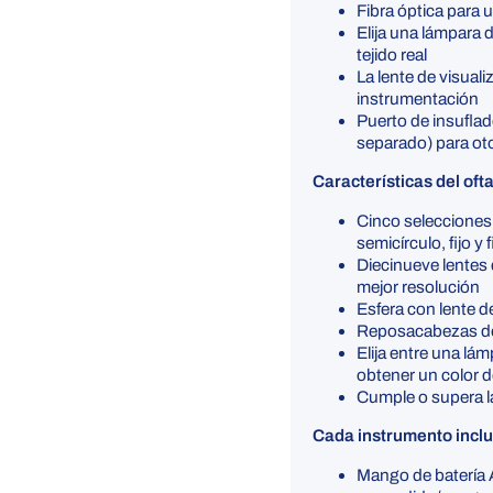
Fibra óptica para 
Elija una lámpara 
tejido real
La lente de visuali
instrumentación
Puerto de insuflad
separado) para ot
Características del of
Cinco selecciones
semicírculo, fijo y f
Diecinueve lentes 
mejor resolución
Esfera con lente 
Reposacabezas d
Elija entre una l
obtener un color de
Cumple o supera 
Cada instrumento incl
Mango de batería A