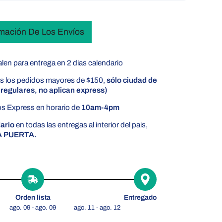
rmación De Los Envíos
len para entrega en 2 dias calendario
s los pedidos mayores de $150,
sólo ciudad de
regulares, no aplican express)
s Express en horario de
10am-4pm
dario
en todas las entregas al interior del pais,
A PUERTA.
Orden lista
Entregado
ago. 09 - ago. 09
ago. 11 - ago. 12