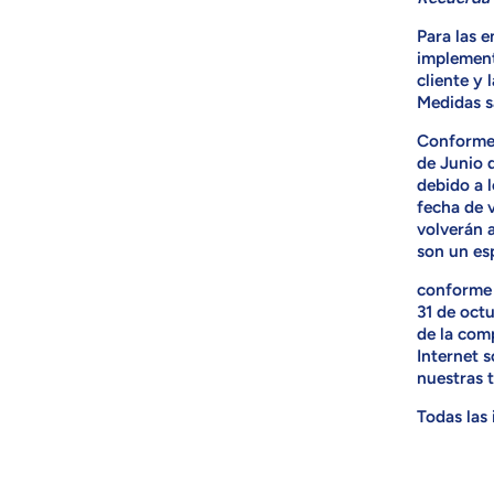
Para las 
implemento
cliente y 
Medidas sa
Conforme 
de Junio 
debido a 
fecha de 
volverán a
son un es
conforme 
31 de oct
de la comp
Internet 
nuestras 
Todas las 