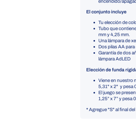
encendido/apagado 
El conjunto incluye
Tu elección de colo
Tubo que contiene
mm y 4,25 mm.
Una lámpara de xe
Dos pilas AA para
Garantía de dos añ
lámpara AdLED
Elección de funda rígi
Viene en nuestro 
5,31" x 2"
y pesa 0
El juego se presen
1,25” x 7” y pesa 0
*
Agregue "S" al final de