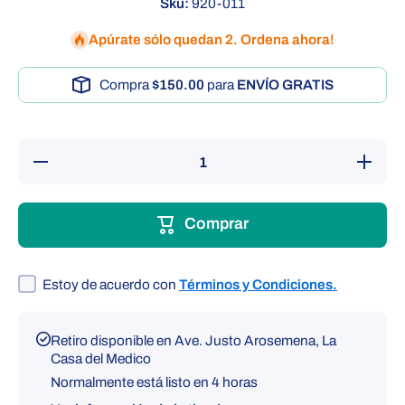
Sku:
920-011
Apúrate sólo quedan 2. Ordena ahora!
Compra
$150.00
para
ENVÍO GRATIS
Reducir
Aumentar
cantidad
cantidad
para
para
Unión
Unión
para
para tubo
Comprar
tubo de
de
aparato
aparato
de
de
presión
presión
ADC
ADC
Estoy de acuerdo con
Términos y Condiciones.
Retiro disponible en
Ave. Justo Arosemena, La
Casa del Medico
Normalmente está listo en 4 horas