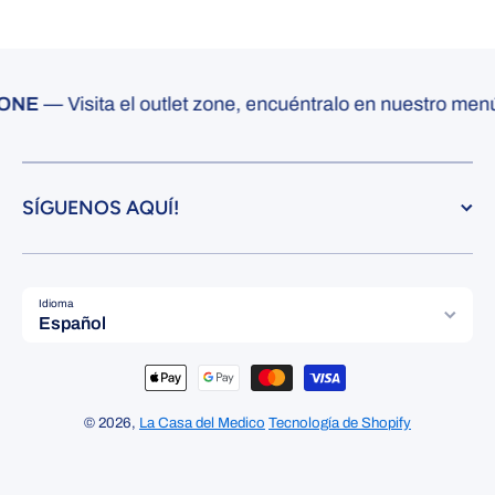
NE
— Visita el outlet zone, encuéntralo en nuestro menú d
SÍGUENOS AQUÍ!
Idioma
Español
Formas de pago
© 2026,
La Casa del Medico
Tecnología de Shopify